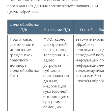
персональных данных соответствует заявленным
целям обработки:
Цели обработки
ПДн
Категории ПДн
Способы обрабо
Подготовка,
ФИО, адрес
автоматизированн
заключение и
электронной
обработка
исполнение
почты, номер
персональных данн
гражданско-
телефона; IP-
передачей получе
правового
адрес
информации по
договора
устройств
информационно-
Цели обработки
субъекта
телекоммуникацио
ПДн
персональных
сетям или без тако
данных,
Способы обработки
информация
куки (cookies),
информация о
программе, с
помощью