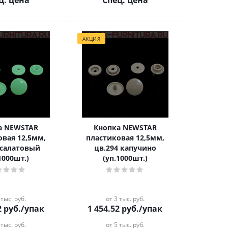
ц. цена
Спец. цена
АКЦИЯ
а NEWSTAR
Кнопка NEWSTAR
овая 12,5мм,
пластиковая 12,5мм,
 салатовый
цв.294 капучино
1000шт.)
(уп.1000шт.)
 тыс. руб.
от 3 тыс. руб.
2
руб.
/упак
1 454.52
руб.
/упак
 тыс. руб.
от 5 тыс. руб.