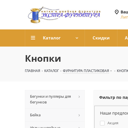
Ваш
Лип
Каталог
Скидки
А
Кнопки
ГЛАВНАЯ
-
КАТАЛОГ
-
ФУРНИТУРА ПЛАСТИКОВАЯ
-
КНОП
Бегунки и пуллеры для
Фильтр по п
бегунков
Наши предло
Бейка
Акция
Иглы и швейные