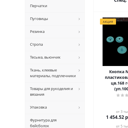
Спец.
Перчатки
Пуговицы
АКЦИЯ
Резинка
Стропа
Тесьма, вьюнчик
Ткань, клеевые
Кнопка 
материалы, подплечники
пластиков
цв.168 
Товары для рукоделия и
(уп.10
вязания
Упаковка
от 3 ты
1 454.52
р
Фурнитура для
бейсболок
от 5 ты