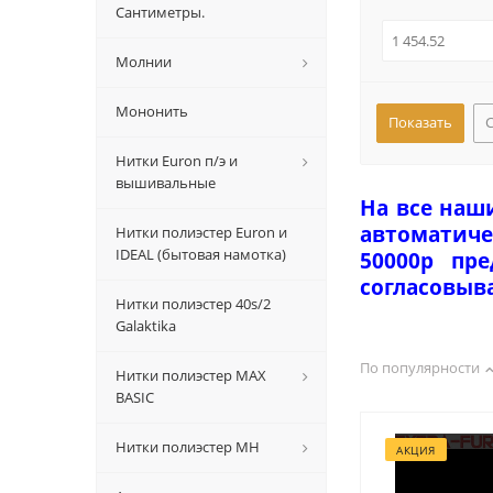
Сантиметры.
Молнии
Мононить
Нитки Euron п/э и
вышивальные
На все наш
автоматиче
Нитки полиэстер Euron и
IDEAL (бытовая намотка)
50000р пр
согласовыв
Нитки полиэстер 40s/2
Galaktika
По популярности
Нитки полиэстер MAX
BASIC
Нитки полиэстер MH
АКЦИЯ