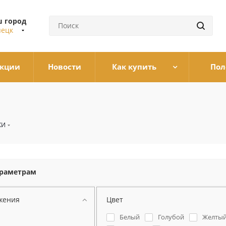
 город
ецк
кции
Новости
Как купить
Пол
КИ
араметрам
жения
Цвет
Белый
Голубой
Желты