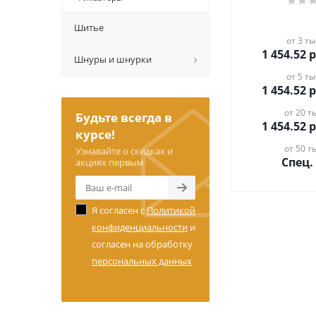
Шитье
от 3 ты
1 454.52
р
Шнуры и шнурки
от 5 ты
1 454.52
р
от 20 ты
Будьте всегда в
1 454.52
р
курсе!
от 50 ты
Узнавайте о скидках и
Спец.
акциях первым
Я согласен с
Политикой
конфиденциальности
и
согласен на обработку
персональных данных