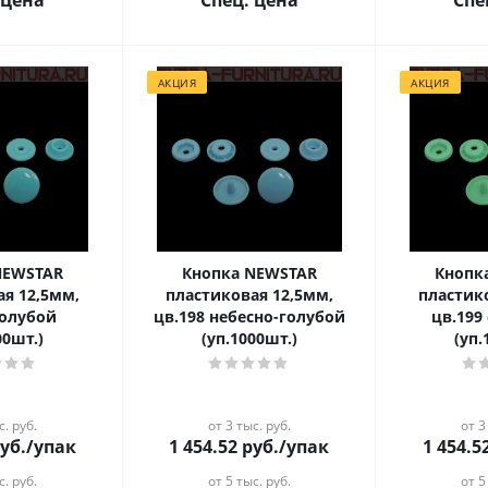
 цена
Спец. цена
Спе
АКЦИЯ
АКЦИЯ
NEWSTAR
Кнопка NEWSTAR
Кнопк
ая 12,5мм,
пластиковая 12,5мм,
пластик
голубой
цв.198 небесно-голубой
цв.199
00шт.)
(уп.1000шт.)
(уп.
с. руб.
от 3 тыс. руб.
от 3
уб.
/упак
1 454.52
руб.
/упак
1 454.5
с. руб.
от 5 тыс. руб.
от 5