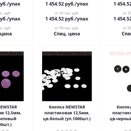
уб.
/упак
1 454.52
руб.
/упак
1 454.5
с. руб.
от 20 тыс. руб.
от 20
уб.
/упак
1 454.52
руб.
/упак
1 454.5
с. руб.
от 50 тыс. руб.
от 50
 цена
Спец. цена
Спе
NEWSTAR
Кнопка NEWSTAR
Кнопк
ая 12,5мм,
пластиковая 12,5мм,
пластик
лиловый
цв.белый (уп.1000шт.)
цв.черный
00шт.)