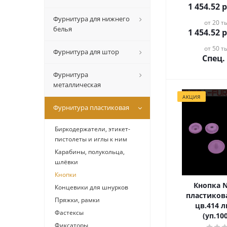
1 454.52
р
Фурнитура для нижнего
от 20 ты
белья
1 454.52
р
от 50 ты
Фурнитура для штор
Спец.
Фурнитура
металлическая
АКЦИЯ
Фурнитура пластиковая
Биркодержатели, этикет-
пистолеты и иглы к ним
Карабины, полукольца,
шлёвки
Кнопки
Кнопка 
Концевики для шнурков
пластиков
Пряжки, рамки
цв.414 
Фастексы
(уп.10
Фиксаторы