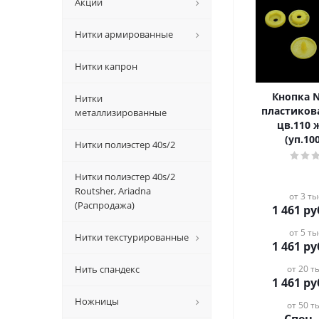
Акции
Нитки армированные
Нитки капрон
Кнопка 
Нитки
пластиков
металлизированные
цв.110
(уп.10
Нитки полиэстер 40s/2
Нитки полиэстер 40s/2
Routsher, Ariadna
от 3 ты
(Распродажа)
1 461
ру
от 5 ты
Нитки текстурированные
1 461
ру
Нить спандекс
от 20 ты
1 461
ру
Ножницы
от 50 ты