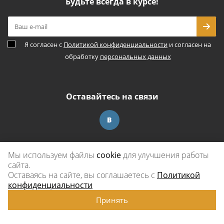
Будьте всегда в курсе!
Я согласен с
Политикой конфиденциальности
и согласен на
обработку
персональных данных
Оставайтесь на связи
Наши контакты
Мы используем файлы
cookie
для улучшения работы
сайта.
8 800 775 20 83
Оставаясь на сайте, вы соглашаетесь с
Политикой
конфиденциальности
extra-furnitura@yandex.ru
Принять
Терминал транспортной компании: г. Липецк,